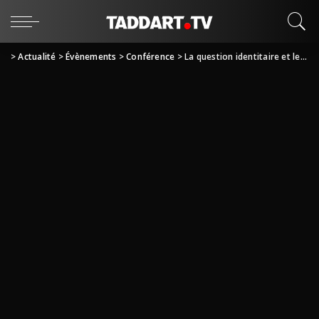
>
Actualité
>
Évènements
>
Conférence
>
La question identitaire et le Hirak: Quelle transition? Aziz Tari: Un homme à découvrir