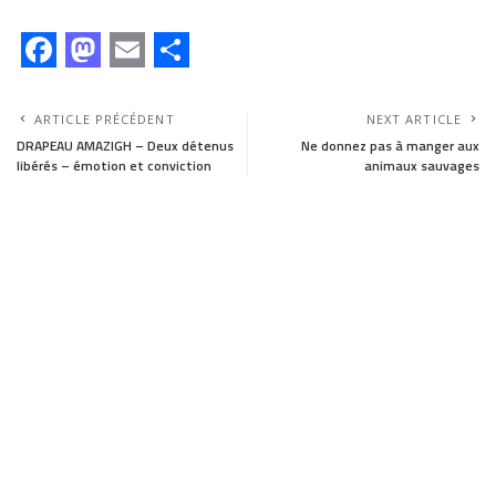
F
M
E
S
a
a
m
h
ARTICLE PRÉCÉDENT
NEXT ARTICLE
c
s
a
a
DRAPEAU AMAZIGH – Deux détenus
Ne donnez pas à manger aux
libérés – émotion et conviction
animaux sauvages
e
t
i
r
b
o
l
e
o
d
o
o
k
n