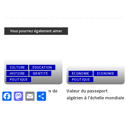
Vous pourriez également aimer
CULTURE
ÉDUCATION
HISTOIRE
IDENTITÉ
ÉCONOMIE
ÉCONOMIE
POLITIQUE
POLITIQUE
Qui a divisé les peuples de
Valeur du passeport
Facebook
Mastodon
Email
Share
Tamazgha?
algérien à l’échelle mondiale
2 septembre 2023
31 août 2023