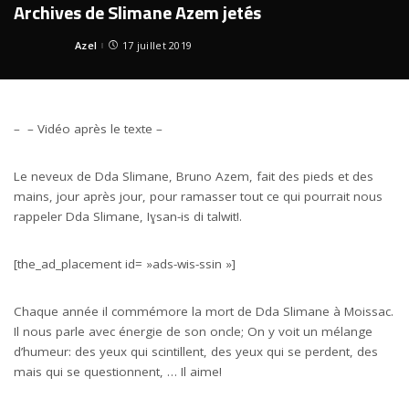
Archives de Slimane Azem jetés
Azel
17 juillet 2019
Posted
by
– – Vidéo après le texte –
Le neveux de Dda Slimane, Bruno Azem, fait des pieds et des
mains, jour après jour, pour ramasser tout ce qui pourrait nous
rappeler Dda Slimane, Iɣsan-is di talwit!.
[the_ad_placement id= »ads-wis-ssin »]
Chaque année il commémore la mort de Dda Slimane à Moissac.
Il nous parle avec énergie de son oncle; On y voit un mélange
d’humeur: des yeux qui scintillent, des yeux qui se perdent, des
mais qui se questionnent, … Il aime!