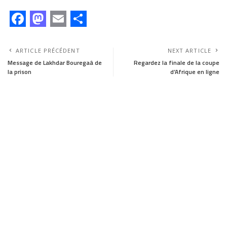
F
M
E
S
a
a
m
h
ARTICLE PRÉCÉDENT
NEXT ARTICLE
c
s
a
a
Message de Lakhdar Bouregaâ de
Regardez la finale de la coupe
la prison
d’Afrique en ligne
e
t
i
r
b
o
l
e
o
d
o
o
k
n