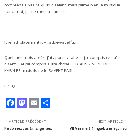
comprenais pas ce qu’ils disaient, mais j’aime bien la musique …
donc. moi, je me mets à danser.
[the_ad_placement id= »ads-iw-ayeffus »]
Quelques mois après, j’ai appris l’arabe et j’ai compris ce qu’ils
disent ..; et j’ai compris autre chose: EUX AUSSI SONT DES
KABYLES, mais ils ne le SAVENT PAS!
Fellag
F
M
E
S
a
a
m
h
ARTICLE PRÉCÉDENT
NEXT ARTICLE
c
s
a
a
Ne donnez pas à manger aux
Ali Amrane à Timgad: une leçon sur