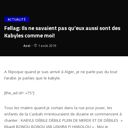
ACTUALITÉ
Fellag: Ils ne savaient pas qu’eux aussi sont des
Kabyles comme moi!
Azel
1 août 2019
Posted
by
A l’époque quand je suis arrivé à Alger, je ne parle pas du tout
l’arabe. Je parlais que le kabyle.
[the_ad id= »75″]
Tous les matins quand je sortais dans la rue pour jouer, les
enfants de la Casbah m’entouraient de dizaine et commencent à
chanter : KABYLE DÉBILE DÉBILE PLEIN DE MERDE ET DE DÉBILES »
Kbayli BONOU BONOU JAB LEKHRA FI HABOLOU « . Moi je