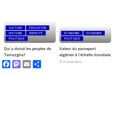
CULTURE
ÉDUCATION
HISTOIRE
IDENTITÉ
ÉCONOMIE
ÉCONOMIE
POLITIQUE
POLITIQUE
Qui a divisé les peuples de
Valeur du passeport
Tamazgha?
algérien à l’échelle mondiale
Facebook
Mastodon
Email
Share
2 septembre 2023
31 août 2023
CULTURE
ÉDUCATION
IDENTITÉ
ACTUALITÉ