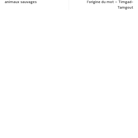
animaux sauvages
l’origine du mot – Timgad-
e
t
i
r
Tamgout
b
o
l
e
o
d
o
o
k
n