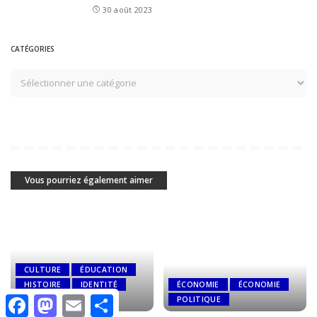
30 août 2023
CATÉGORIES
Vous pourriez également aimer
CULTURE
ÉDUCATION
HISTOIRE
IDENTITÉ
ÉCONOMIE
ÉCONOMIE
Facebook
Mastodon
Email
Share
POLITIQUE
POLITIQUE