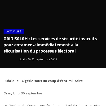
ACTUALITÉ
GAID SALAH : Les services de sécurité instruits
pour entamer « immédiatement » la
sécurisation du processus électoral
Azel
30 septembre 2019
Posted
by
Rubrique : Algérie sous un coup d’état militaire
Oran, lundi 30 septembre
Le Général de Corps d’Armée, Ahmed Gaïd Salah, vice-ministre