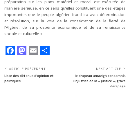
préparation sur les plans matériel et moral est exécutée de
manière sérieuse, en ce sens qu’elles constituent une des étapes
importantes que le peuple algérien franchira avec détermination
et résolution, sur la voie de la consécration de la fierté de
l’Algérie, de sa prospérité économique et de sa renaissance
sociale et culturelle »
F
M
E
S
a
a
m
h
ARTICLE PRÉCÉDENT
NEXT ARTICLE
c
s
a
a
Liste des détenus d’opinion et
le drapeau amazigh condamné,
politiques
l’injustice de la « justice », grave
e
t
i
r
dérapage
b
o
l
e
o
d
o
o
k
n