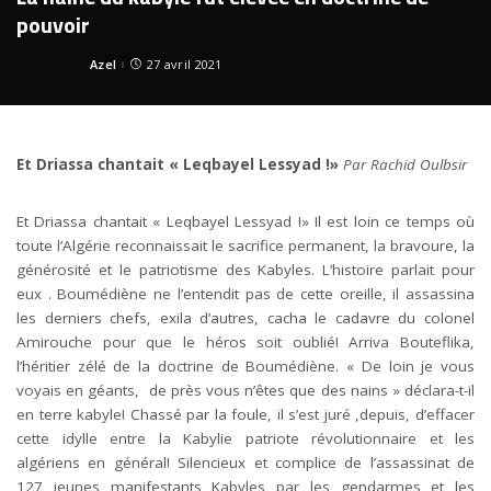
pouvoir
Azel
27 avril 2021
Posted
by
Et Driassa chantait « Leqbayel Lessyad !»
Par Rachid Oulbsir
Et Driassa chantait « Leqbayel Lessyad !» Il est loin ce temps où
toute l’Algérie reconnaissait le sacrifice permanent, la bravoure, la
générosité et le patriotisme des Kabyles. L’histoire parlait pour
eux . Boumédiène ne l’entendit pas de cette oreille, il assassina
les derniers chefs, exila d’autres, cacha le cadavre du colonel
Amirouche pour que le héros soit oublié! Arriva Bouteflika,
l’héritier zélé de la doctrine de Boumédiène. « De loin je vous
voyais en géants, de près vous n’êtes que des nains » déclara-t-il
en terre kabyle! Chassé par la foule, il s’est juré ,depuis, d’effacer
cette idylle entre la Kabylie patriote révolutionnaire et les
algériens en général! Silencieux et complice de l’assassinat de
127 jeunes manifestants Kabyles par les gendarmes et les