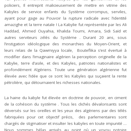
policiers, Il entreprit malicieusement de mettre en vitrine des
Kabyles de service enfants du Système corrompus, serviles,
ayant pour gage au Pouvoir la rupture radicale avec l’identité
amazighe et la terre natale ! La Kabylie fut représentée par les Ali
Haddad, Ahmed Ouyahia, Khalida Toumi, Amara, Sidi Saïd et
autres serviteurs zélés du Système . Durant 20 ans, sous
l’instigation idéologique des monarchies du Moyen-Orient, et
leurs relais de la Qawmiyya locale, Bouteflika s’est évertué à
modifier dans l’imaginaire algérien la perception originelle de la
Kabylie, terre d’asile, et des Kabyles, patriotes nationalistes et
profondément Algériens. Toute une génération algérienne fut
élevée avec l’idée que ce sont les Kabyles qui suçaient la rente
pétrolière, qui détournaient les richesses nationales.
La haine du kabyle fut élevée en doctrine de pouvoir, en ciment
de la cohésion du système . Tous les clichés dévalorisants sont
déversés sur les oreilles et les yeux des algériens par des télés
fabriquées pour cet objectif précis, des parlementaires sont
chargés de stigmatiser et insulter les kabyles en toute impunité …
Nous sommes hélas arrivés au point où un voyou notoire