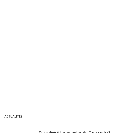
ACTUALITÉS
Qui a divisé les peuples de Tamazgha?