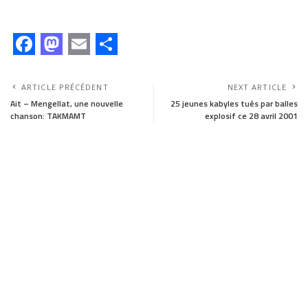
F
M
E
S
a
a
m
h
ARTICLE PRÉCÉDENT
NEXT ARTICLE
c
s
a
a
Ait – Mengellat, une nouvelle
25 jeunes kabyles tués par balles
chanson: TAKMAMT
explosif ce 28 avril 2001
e
t
i
r
b
o
l
e
o
d
o
o
k
n