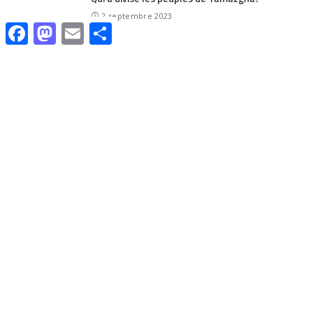
2 septembre 2023
Facebook
Mastodon
Email
Share
Valeur du passeport algérien à l’échelle
mondiale
31 août 2023
Tamazight – Tamashaqt devient Langue
Officielle au Mali
31 août 2023
Le Drapeau Amazigh :Symbole de Résilience,
d’Identité et de Lutte
30 août 2023
CATÉGORIES