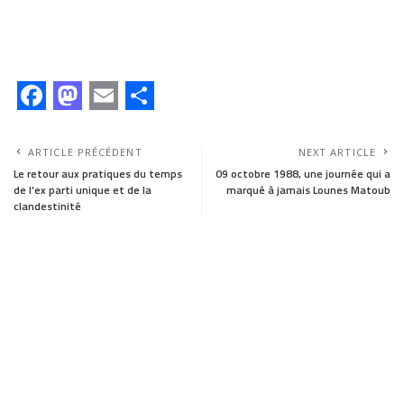
F
M
E
S
a
a
m
h
ARTICLE PRÉCÉDENT
NEXT ARTICLE
c
s
a
a
Le retour aux pratiques du temps
09 octobre 1988, une journée qui a
de l’ex parti unique et de la
marqué à jamais Lounes Matoub
e
t
i
r
clandestinité
b
o
l
e
o
d
o
o
k
n