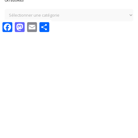
CATÉGORIES
Facebook
Mastodon
Email
Share
Vous pourriez également aimer
CULTURE
ÉDUCATION
HISTOIRE
IDENTITÉ
ÉCONOMIE
ÉCONOMIE
POLITIQUE
POLITIQUE
Qui a divisé les peuples de
Valeur du passeport
Tamazgha?
algérien à l’échelle mondiale
2 septembre 2023
31 août 2023