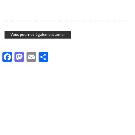
Vous pourriez également aimer
Facebook
Mastodon
Email
Share
CULTURE
ÉDUCATION
HISTOIRE
IDENTITÉ
ÉCONOMIE
ÉCONOMIE
POLITIQUE
POLITIQUE
Qui a divisé les peuples de
Valeur du passeport
Tamazgha?
algérien à l’échelle mondiale
2 septembre 2023
31 août 2023