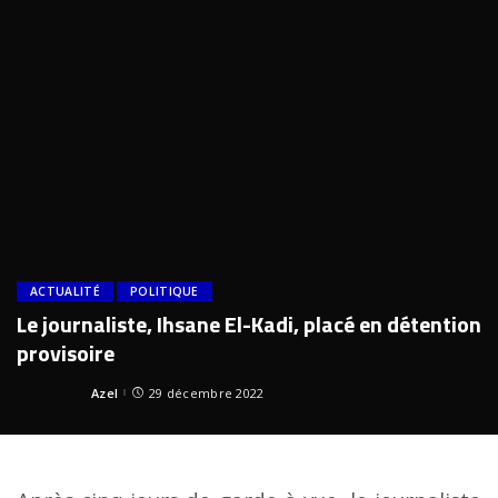
ACTUALITÉ
POLITIQUE
Le journaliste, Ihsane El-Kadi, placé en détention
provisoire
Azel
29 décembre 2022
Posted
by