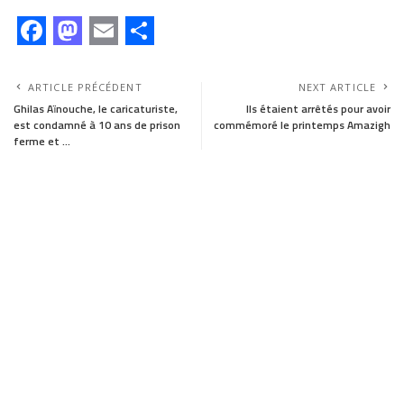
F
M
E
S
a
a
m
h
ARTICLE PRÉCÉDENT
NEXT ARTICLE
c
s
a
a
Ghilas Aïnouche, le caricaturiste,
Ils étaient arrêtés pour avoir
est condamné à 10 ans de prison
commémoré le printemps Amazigh
e
t
i
r
ferme et …
b
o
l
e
o
d
o
o
k
n