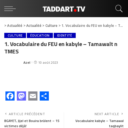
>
Actualité
>
Actualité
>
Culture
>
1. Vocabulaire du FEU en kabyle – Tamawalt n TMES
CULTURE
ÉDUCATION
IDENTITÉ
1. Vocabulaire du FEU en kabyle – Tamawalt n
TMES
Azel
10 août 2023
F
M
E
S
a
a
m
h
ARTICLE PRÉCÉDENT
NEXT ARTICLE
c
s
a
a
BGAYET, Jijel et Bouira brûlent – 15
Vocabulaire kabyle – Tamawal
victimes déjà!
taqbaylit