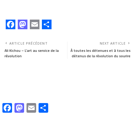
F
M
E
S
a
a
m
h
ARTICLE PRÉCÉDENT
NEXT ARTICLE
c
s
a
a
Ali Kichou – L’art au service de la
À toutes les détenues et à tous les
révolution
détenus de la révolution du sourire
e
t
i
r
b
o
l
e
o
d
o
o
k
n
Facebook
Mastodon
Email
Share