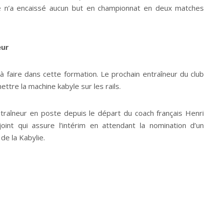
lle n’a encaissé aucun but en championnat en deux matches
eur
faire dans cette formation. Le prochain entraîneur du club
ettre la machine kabyle sur les rails.
ntraîneur en poste depuis le départ du coach français Henri
oint qui assure l’intérim en attendant la nomination d’un
de la Kabylie.
 fronts dans l’espoir de gagner un titre cette saison encore
JSK a remporté la coupe de la Ligue.