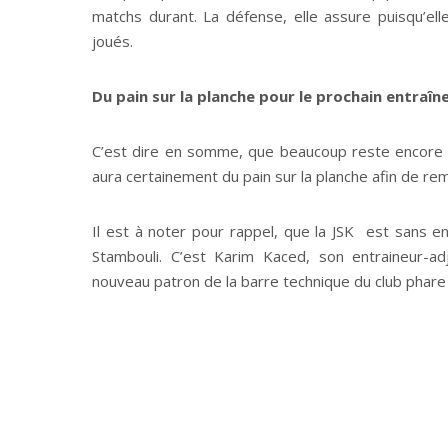
matchs durant. La défense, elle assure puisqu’e
joués.
Du pain sur la planche pour le prochain entraîn
C’est dire en somme, que beaucoup reste encore à 
aura certainement du pain sur la planche afin de rem
Il est à noter pour rappel, que la JSK est sans e
Stambouli. C’est Karim Kaced, son entraineur-adj
nouveau patron de la barre technique du club phare 
Un club appelé encore une fois à jouer sur tous les
après celui de l’exercice écoulé à l’issue duquel, la 