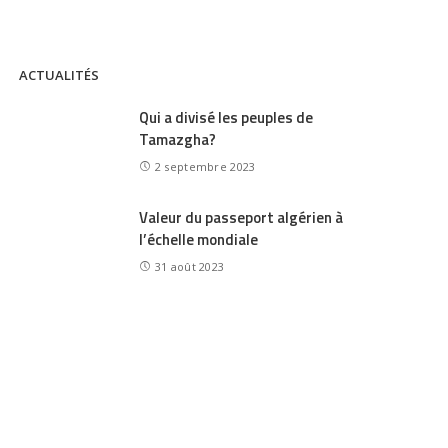
ACTUALITÉS
Qui a divisé les peuples de
Tamazgha?
2 septembre 2023
Valeur du passeport algérien à
l’échelle mondiale
31 août 2023
Tamazight – Tamashaqt
devient Langue Officielle au
Mali
31 août 2023
Le Drapeau Amazigh :Symbole