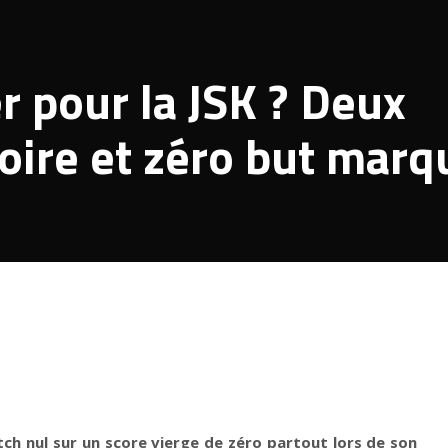
er pour la JSK ? Deux
toire et zéro but mar
é
ch nul sur un score vierge de zéro partout lors de son