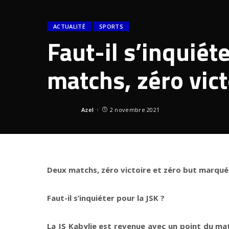
ACTUALITÉ
SPORTS
Faut-il s’inquiét
matchs, zéro vic
Azel
2 novembre 2021
Posted
by
Deux matchs, zéro victoire et zéro but marqu
Faut-il s’inquiéter pour la JSK ?
La JS Kabylie est revenue avec un point du mat