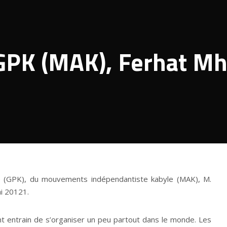
 GPK (MAK), Ferhat M
 (GPK), du mouvements indépendantiste kabyle (MAK), M.
ai 20121.
sont entrain de s’organiser un peu partout dans le monde. Les