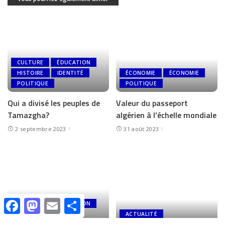
CULTURE
ÉDUCATION
HISTOIRE
IDENTITÉ
ÉCONOMIE
ÉCONOMIE
POLITIQUE
POLITIQUE
Qui a divisé les peuples de
Valeur du passeport
Tamazgha?
algérien à l’échelle mondiale
2 septembre 2023
31 août 2023
Facebook
Mastodon
Email
Share
CULTURE
ÉDUCATION
IDENTITÉ
ACTUALITÉ