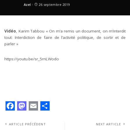
Azel
26 septembre 2019
Posted
by
Vidéo
, Karim Tabbou « On m’a remis un document, on m’interdit
tout: Interdiction de faire de l’activité politique, de sortir et de
parler »
https://youtu.be/sr_5rnLWodo
F
M
E
S
a
a
m
h
ARTICLE PRÉCÉDENT
NEXT ARTICLE