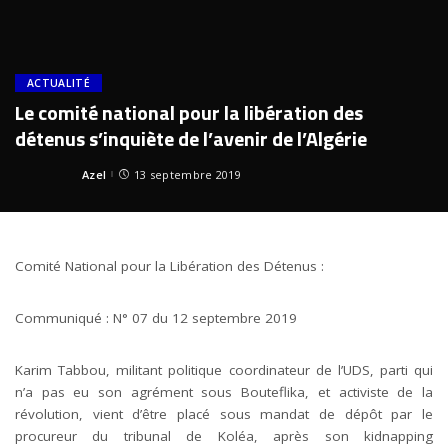
ACTUALITÉ
Le comité national pour la libération des
détenus s’inquiète de l’avenir de l’Algérie
Azel
13 septembre 2019
Posted
by
Comité National pour la Libération des Détenus :
Communiqué : N° 07 du 12 septembre 2019
Karim Tabbou, militant politique coordinateur de l’UDS, parti qui
n’a pas eu son agrément sous Bouteflika, et activiste de la
révolution, vient d’être placé sous mandat de dépôt par le
procureur du tribunal de Koléa, après son kidnapping