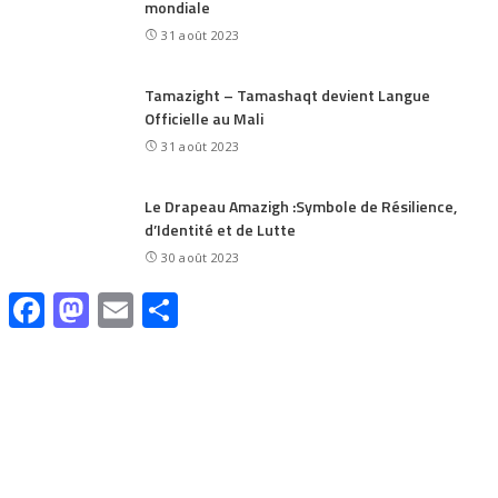
mondiale
31 août 2023
Tamazight – Tamashaqt devient Langue
Officielle au Mali
31 août 2023
Le Drapeau Amazigh :Symbole de Résilience,
d’Identité et de Lutte
30 août 2023
Facebook
Mastodon
Email
Share
CATÉGORIES