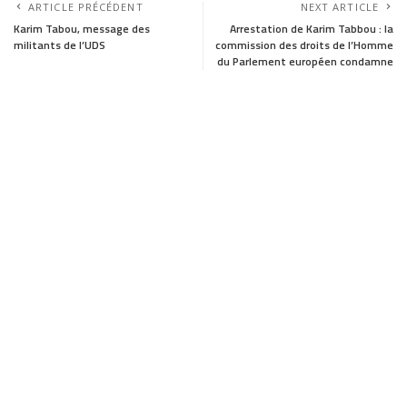
a
a
m
h
ARTICLE PRÉCÉDENT
NEXT ARTICLE
c
s
a
a
Karim Tabou, message des
Arrestation de Karim Tabbou : la
militants de l’UDS
commission des droits de l’Homme
e
t
i
r
du Parlement européen condamne
b
o
l
e
o
d
o
o
k
n