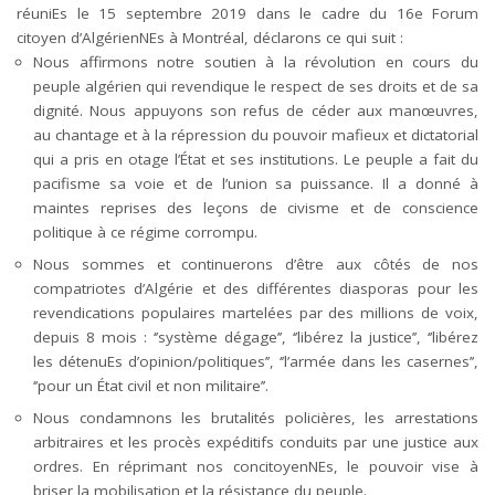
réuniEs le 15 septembre 2019 dans le cadre du 16e Forum
citoyen d’AlgérienNEs à Montréal, déclarons ce qui suit :
Nous affirmons notre soutien à la révolution en cours du
peuple algérien qui revendique le respect de ses droits et de sa
dignité. Nous appuyons son refus de céder aux manœuvres,
au chantage et à la répression du pouvoir mafieux et dictatorial
qui a pris en otage l’État et ses institutions. Le peuple a fait du
pacifisme sa voie et de l’union sa puissance. Il a donné à
maintes reprises des leçons de civisme et de conscience
politique à ce régime corrompu.
Nous sommes et continuerons d’être aux côtés de nos
compatriotes d’Algérie et des différentes diasporas pour les
revendications populaires martelées par des millions de voix,
depuis 8 mois : ‘’système dégage’’, ‘’libérez la justice’’, ‘’libérez
les détenuEs d’opinion/politiques’’, ‘’l’armée dans les casernes’’,
‘’pour un État civil et non militaire’’.
Nous condamnons les brutalités policières, les arrestations
arbitraires et les procès expéditifs conduits par une justice aux
ordres. En réprimant nos concitoyenNEs, le pouvoir vise à
briser la mobilisation et la résistance du peuple.