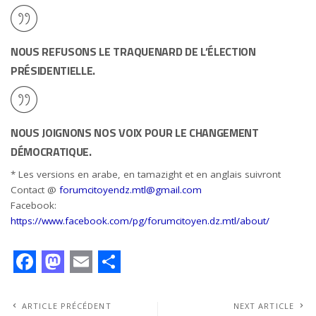
NOUS REFUSONS LE TRAQUENARD DE L’ÉLECTION
PRÉSIDENTIELLE.
NOUS JOIGNONS NOS VOIX POUR LE CHANGEMENT
DÉMOCRATIQUE.
* Les versions en arabe, en tamazight et en anglais suivront
Contact @
forumcitoyendz.mtl@gmail.com
Facebook:
https://www.facebook.com/pg/forumcitoyen.dz.mtl/about/
F
M
E
S
a
a
m
h
ARTICLE PRÉCÉDENT
NEXT ARTICLE