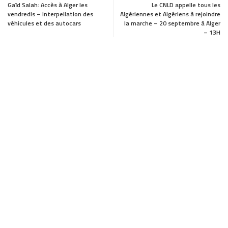
c
s
a
a
Gaïd Salah: Accès à Alger les
Le CNLD appelle tous les
vendredis – interpellation des
Algériennes et Algériens à rejoindre
e
t
i
r
véhicules et des autocars
la marche – 20 septembre à Alger
– 13H
b
o
l
e
o
d
o
o
k
n