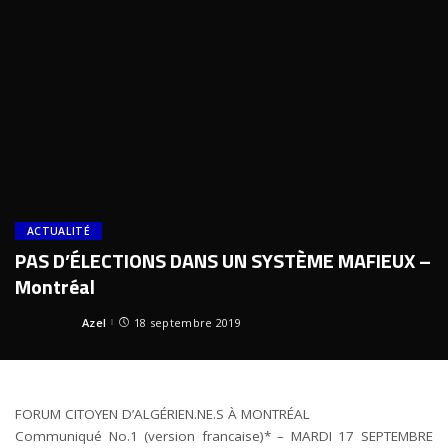
ACTUALITÉ
PAS D’ÉLECTIONS DANS UN SYSTÈME MAFIEUX –
Montréal
Azel
18 septembre 2019
Posted
by
FORUM CITOYEN D’ALGÉRIEN.NE.S À MONTRÉAL
Communiqué No.1 (version francaise)* – MARDI 17 SEPTEMBRE