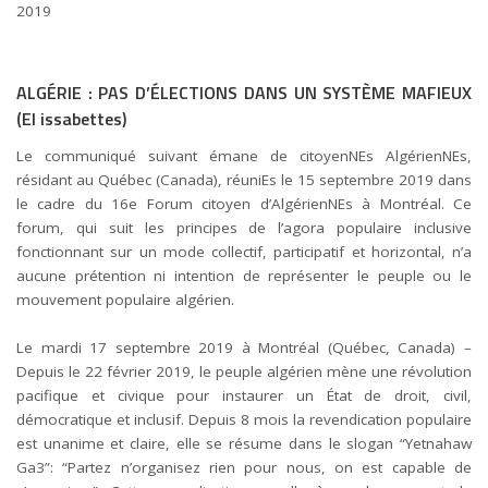
2019
ALGÉRIE : PAS D’ÉLECTIONS DANS UN SYSTÈME MAFIEUX
(
El issabettes
)
Le communiqué suivant émane de citoyenNEs AlgérienNEs,
résidant au Québec (Canada), réuniEs le 15 septembre 2019 dans
le cadre du 16e Forum citoyen d’AlgérienNEs à Montréal. Ce
forum
, qui suit les principes de l’agora populaire inclusive
fonctionnant sur un mode collectif, participatif et horizontal, n’a
aucune prétention ni intention de représenter le peuple ou le
mouvement populaire algérien.
Le mardi 17 septembre 2019 à Montréal (Québec, Canada) –
Depuis le 22 février 2019, le peuple algérien mène une révolution
pacifique et civique pour instaurer un État de droit, civil,
démocratique et inclusif. Depuis 8 mois la revendication populaire
est unanime et claire, elle se résume dans le slogan “
Yetnahaw
Ga3
”: “Partez n’organisez rien pour nous, on est capable de