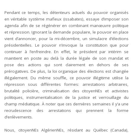
Pendant ce temps, les détenteurs actuels du pouvoir organisés
en véritable système mafieux (
issabates
), essaye d’imposer son
agenda afin de se régénérer en combinant manœuvre politique
et répression. Ignorant la demande populaire, le pouvoir en place
vient d’annoncer, pour la mi-décembre, un simulacre d’élections
présidentielles. Le pouvoir n’invoque la constitution que pour
continuer à l’enfreindre. En effet, le président par intérim se
maintient en poste au delà la durée légale de son mandat et
pose des actions qui sont clairement en dehors de ses
prérogatives. De plus, la loi organique des élections est changée
illégalement. Du même souffle, ce pouvoir illégitime utilise la
répression sous différentes formes: arrestations arbitraires,
brutalité policière, criminalisation des citoyenNEs et activistes
politiques, instrumentalisation de la justice et verrouillage du
champ médiatique. À noter que ces dernières semaines il y’a une
recrudescence des arrestations qui prennent la forme
d’enlèvements.
Nous, citoyenNEs AlgérienNEs, résidant au Québec (Canada),