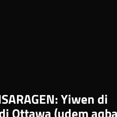
 ISARAGEN: Yiwen di
di Ottawa (udem aqbay