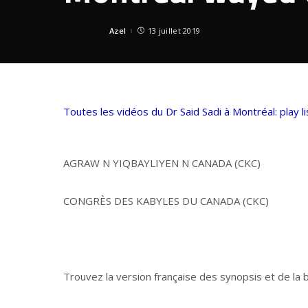
Azel
13 juillet 2019
Posted
by
Toutes les vidéos du Dr Said Sadi à Montréal: play li
AGRAW N YIQBAYLIYEN N CANADA (CKC)
CONGRÈS DES KABYLES DU CANADA (CKC)
Trouvez la version française des synopsis et de la 