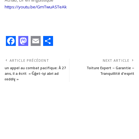
Achab, Dr en linguistique
https://youtu.be/GmTwuASTeAk
F
M
E
S
a
a
m
h
ARTICLE PRÉCÉDENT
NEXT ARTICLE
c
s
a
a
un appel au combat pacifique: À 27
Toiture Expert – Garantie –
ans, il a écrit » Ǧǧet-iyi abri ad
Tranquillité d’esprit
e
t
i
r
ɛeddiɣ »
b
o
l
e
o
d
o
o
k
n