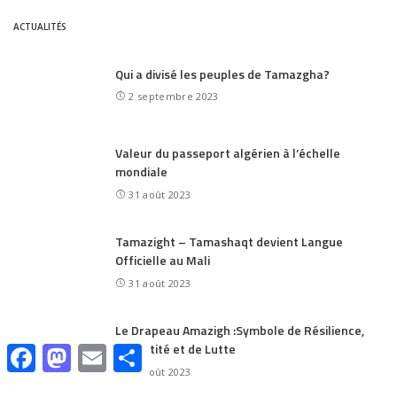
ACTUALITÉS
Qui a divisé les peuples de Tamazgha?
2 septembre 2023
Valeur du passeport algérien à l’échelle
mondiale
31 août 2023
Tamazight – Tamashaqt devient Langue
Officielle au Mali
31 août 2023
Le Drapeau Amazigh :Symbole de Résilience,
d’Identité et de Lutte
Facebook
Mastodon
Email
Share
30 août 2023