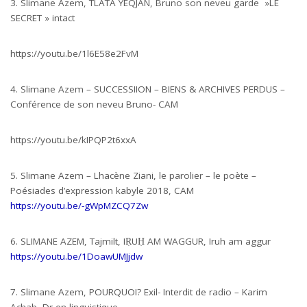
3. Slimane Azem, TLATA YEQJAN, Bruno son neveu garde »LE
SECRET » intact
https://youtu.be/1l6E58e2FvM
4. Slimane Azem – SUCCESSIION – BIENS & ARCHIVES PERDUS –
Conférence de son neveu Bruno- CAM
https://youtu.be/kIPQP2t6xxA
5. Slimane Azem – Lhacène Ziani, le parolier – le poète –
Poésiades d’expression kabyle 2018, CAM
https://youtu.be/-gWpMZCQ7Zw
6. SLIMANE AZEM, Tajmilt, IṚUḤ AM WAGGUR, Iruh am aggur
https://youtu.be/1DoawUMJjdw
7. Slimane Azem, POURQUOI? Exil- Interdit de radio – Karim