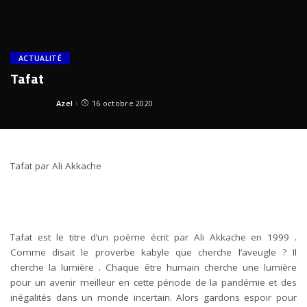
ACTUALITÉ
Tafat
Azel
16 octobre 2020
Posted
by
Tafat par Ali Akkache
Tafat est le titre d’un poème écrit par Ali Akkache en 1999 .
Comme disait le proverbe kabyle que cherche l’aveugle ? Il
cherche la lumière . Chaque être humain cherche une lumière
pour un avenir meilleur en cette période de la pandémie et des
inégalités dans un monde incertain. Alors gardons espoir pour