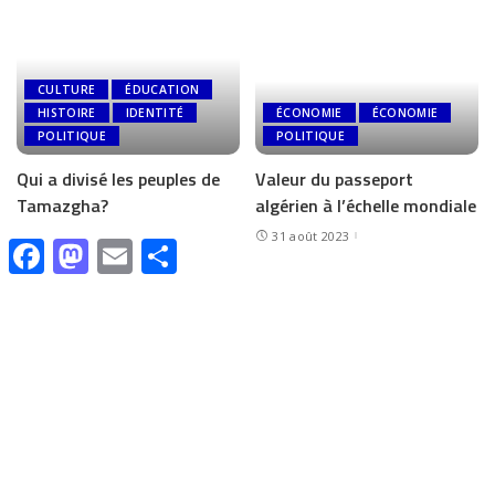
CULTURE
ÉDUCATION
HISTOIRE
IDENTITÉ
ÉCONOMIE
ÉCONOMIE
POLITIQUE
POLITIQUE
Qui a divisé les peuples de
Valeur du passeport
Tamazgha?
algérien à l’échelle mondiale
2 septembre 2023
31 août 2023
Facebook
Mastodon
Email
Share
CULTURE
ÉDUCATION
IDENTITÉ
ACTUALITÉ
Tamazight – Tamashaqt
Le Drapeau Amazigh
devient Langue Officielle au
:Symbole de Résilience,