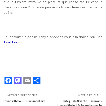
que la lumière retrouve sa place et que l’obscurité lui cède la
place pour que l’humanité puisse sortir des ténèbres. Parole de
poète.
Pour écouter la poésie Kabyle Abonnez-vous à la chaine YouTube
Awal Asefru
F
M
E
S
a
a
m
h
ARTICLE PRÉCÉDENT
NEXT ARTICLE
c
s
a
a
Lounes Kheloui – Documentaire
Isifeg : Ali Akkache – Aẓawan /
Lounes Kheloui & Salem kerrouche