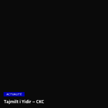
ACTUALITÉ
Tajmilt i Yidir – CKC