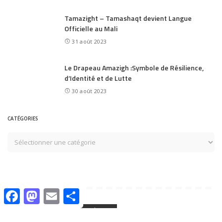
Tamazight – Tamashaqt devient Langue
Officielle au Mali
31 août 2023
Le Drapeau Amazigh :Symbole de Résilience,
d’Identité et de Lutte
30 août 2023
CATÉGORIES
Facebook
Mastodon
Email
Share
Vous pourriez également aimer