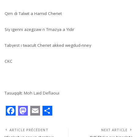
Qim di Talwit a Hamid Cheriet
Siγ igenni azegzaw n Tmazγa a Yidir
Tabγest i twacult Cheriet akked wegdud-nneγ
CKC
Tasuqqilt: Moh Laid Deflaoui
F
M
E
S
a
a
m
h
ARTICLE PRÉCÉDENT
NEXT ARTICLE