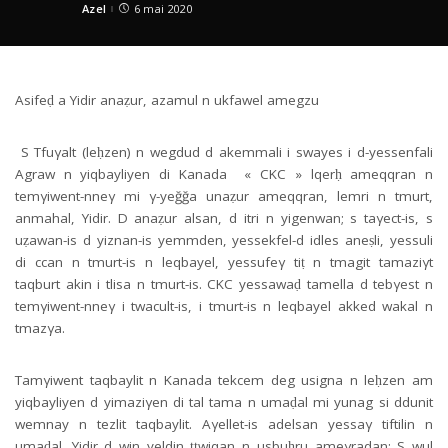
Azel
6 mai 2020
Posted
by
Asifeḍ a Yidir anaẓur, azamul n ukfawel amegzu
S Tfuγalt (leḥzen) n wegdud d akemmali i swayes i d-yessenfali
Agraw n yiqbayliyen di Kanada « CKC » lqerḥ ameqqran n
temγiwent-nneγ mi γ-yeğğa unaẓur ameqqran, lemri n tmurt,
anmahal, Yidir. D anaẓur alsan, d itri n yigenwan; s taγect-is, s
uẓawan-is d yiznan-is yemmden, yessekfel-d idles aneṣli, yessuli
di ccan n tmurt-is n leqbayel, yessufeγ tiṭ n tmagit tamaziγt
taqburt akin i tlisa n tmurt-is. CKC yessawaḍ tamella d tebγest n
temγiwent-nneγ i twacult-is, i tmurt-is n leqbayel akked wakal n
tmazγa.
Tamγiwent taqbaylit n Kanada tekcem deg usigna n leḥzen am
yiqbayliyen d yimaziγen di tal tama n umaḍal mi yunag si ddunit
wemnay n tezlit taqbaylit. Aγellet-is adelsan yessaγ tiftilin n
umaḍal. Yidir d win yeldin ṭṭwiqan n usbuḥru ameγradan: S wul