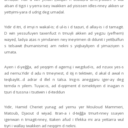
alsan d tigzi i γ-yerra iseγ iwakken ad yisissen idles-nneγ akken ur
yettγimi-yara d udrig deg umaḍal.
Yidir d itri, d imγi n wakal-is; d ul-is i d taẓuri, d allaγ-is i d tamagit.
D win yessufuγen taxenfuct n tmuγli akken ad yegzu (yefhem)
wayeḍ, ladγa aṭas n yimdanen neγ ineγrimen di ddunit i yettḥulfun
s telsawit (humanisme) am nekni s yiqbayliyen d yimaziγen s
umata.
Ayen i d-yeğğa, ad yeqqim d agerruj i wegdud-is, ad nzuxx yes-s
ad nernu.Yidir d aḍu n tmeγnest, d iṭij n tektiwin, d akal d awal n
teqbaylit…d adrar d illel n talsa. Inig-is aneggaru iger-aγ deg
temda n yilem. Tuγac-is, ad d-qqiment d ismektiyen d inagan n
tẓuri d tussna i tsutiwin i d-iteddun
Yidir, Hamid Cheriet yunag ad yernu γer Mouloud Mammeri,
Matoub, Djaout d wiyaḍ. Itran-a i d-teğğa tmurt-nneγ ssaγen
igenwan n tmagit-nneγ, ttaken afud i tfekka mi ara yettarra wul
tiγri i wallaγ iwakken ad neqqim d nekni.