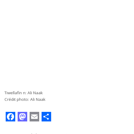
Tiwellafin n: Ali Naak
Crédit photo: Ali Naak
F
M
E
S