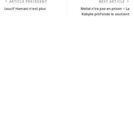
a
a
m
h
ARTICLE PRÉCÉDENT
NEXT ARTICLE
c
s
a
a
Loucif Hamani n’est plus
Mellal n’ira pas en prison – La
Kabylie profonde le soutient
e
t
i
r
b
o
l
e
o
d
o
o
k
n