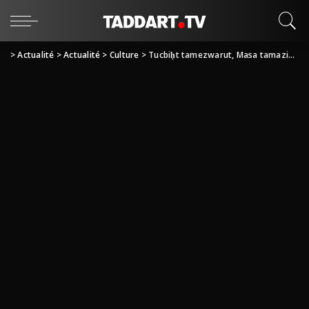
>
Actualité
>
Actualité
>
Culture
>
Tucbiḥt tamezwarut, Masa tamaziɣt, « Miss BERBÈRE, d Masa MElissa Kherffallah