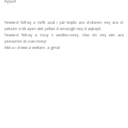
Ayyuz!
Yewwi-d fell-aɣ a nefk azal i yal leqdic ara d-sbinen neɣ ara d-
yeksen si tili ayen akk yellan d amazigh neɣ d aqbayli.
Tewwi-d fell-aɣ a nzuɣ s wedles-nneɣ. Ulac tin neɣ win ara
yesnernin di ccan-nneɣ!
Akk-a i d-wwi a weltam. a gma!