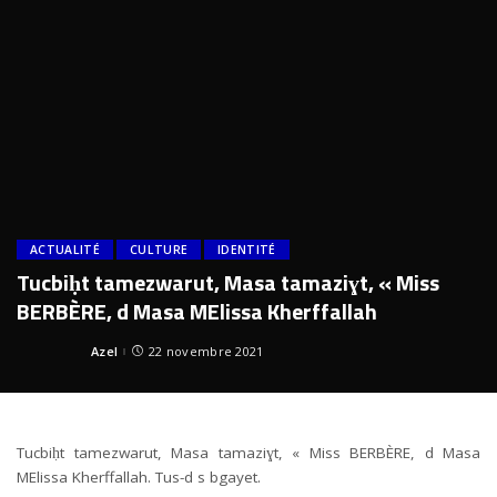
ACTUALITÉ
CULTURE
IDENTITÉ
Tucbiḥt tamezwarut, Masa tamaziɣt, « Miss
BERBÈRE, d Masa MElissa Kherffallah
Azel
22 novembre 2021
Posted
by
Tucbiḥt tamezwarut, Masa tamaziɣt, « Miss BERBÈRE, d Masa
MElissa Kherffallah. Tus-d s bgayet.