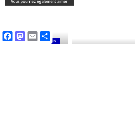
Vous pourriez également aimer
Facebook
Mastodon
Email
Share
CULTURE
ÉDUCATION
HISTOIRE
IDENTITÉ
ÉCONOMIE
ÉCONOMIE
POLITIQUE
POLITIQUE
Qui a divisé les peuples de
Valeur du passeport
Tamazgha?
algérien à l’échelle mondiale
2 septembre 2023
31 août 2023
CULTURE
ÉDUCATION
IDENTITÉ
ACTUALITÉ