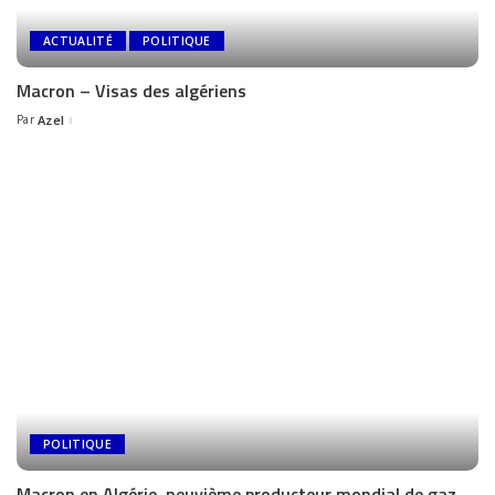
ACTUALITÉ
POLITIQUE
Macron – Visas des algériens
Par
Azel
POLITIQUE
Macron en Algérie, neuvième producteur mondial de gaz