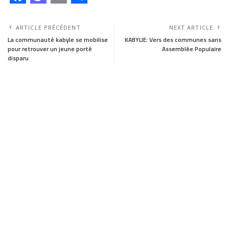
F
M
E
S
a
a
m
h
ARTICLE PRÉCÉDENT
NEXT ARTICLE
c
s
a
a
La communauté kabyle se mobilise
KABYLIE: Vers des communes sans
pour retrouver un jeune porté
Assemblée Populaire
e
t
i
r
disparu
b
o
l
e
o
d
o
o
k
n