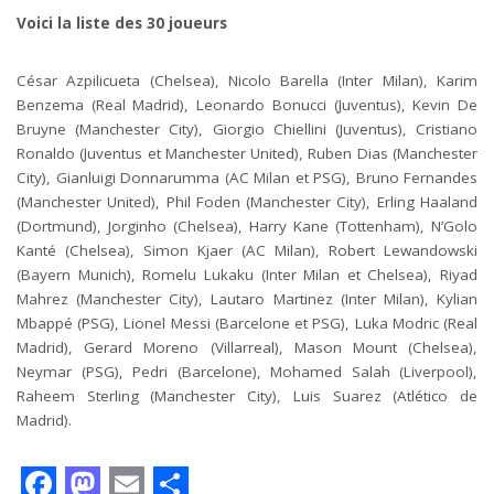
Voici la liste des 30 joueurs
César Azpilicueta (Chelsea), Nicolo Barella (Inter Milan), Karim
Benzema (Real Madrid), Leonardo Bonucci (Juventus), Kevin De
Bruyne (Manchester City), Giorgio Chiellini (Juventus), Cristiano
Ronaldo (Juventus et Manchester United), Ruben Dias (Manchester
City), Gianluigi Donnarumma (AC Milan et PSG), Bruno Fernandes
(Manchester United), Phil Foden (Manchester City), Erling Haaland
(Dortmund), Jorginho (Chelsea), Harry Kane (Tottenham), N’Golo
Kanté (Chelsea), Simon Kjaer (AC Milan), Robert Lewandowski
(Bayern Munich), Romelu Lukaku (Inter Milan et Chelsea), Riyad
Mahrez (Manchester City), Lautaro Martinez (Inter Milan), Kylian
Mbappé (PSG), Lionel Messi (Barcelone et PSG), Luka Modric (Real
Madrid), Gerard Moreno (Villarreal), Mason Mount (Chelsea),
Neymar (PSG), Pedri (Barcelone), Mohamed Salah (Liverpool),
Raheem Sterling (Manchester City), Luis Suarez (Atlético de
Madrid).