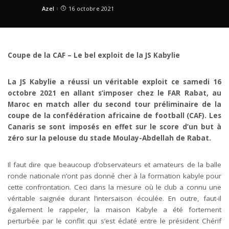
Azel
16 octobre 2021
Posted
by
Coupe de la CAF –
Le bel exploit de la JS Kabylie
La JS Kabylie a réussi un véritable exploit ce samedi 16
octobre 2021 en allant s’imposer chez le FAR Rabat, au
Maroc en match aller du second tour préliminaire de la
coupe de la confédération africaine de football (CAF). Les
Canaris se sont imposés en effet sur le score d’un but à
zéro sur la pelouse du stade Moulay-Abdellah de Rabat.
Il faut dire que beaucoup d’observateurs et amateurs de la balle
ronde nationale n’ont pas donné cher à la formation kabyle pour
cette confrontation. Ceci dans la mesure où le club a connu une
véritable saignée durant l’intersaison écoulée. En outre, faut-il
également le rappeler, la maison Kabyle a été fortement
perturbée par le conflit qui s’est éclaté entre le président Chérif