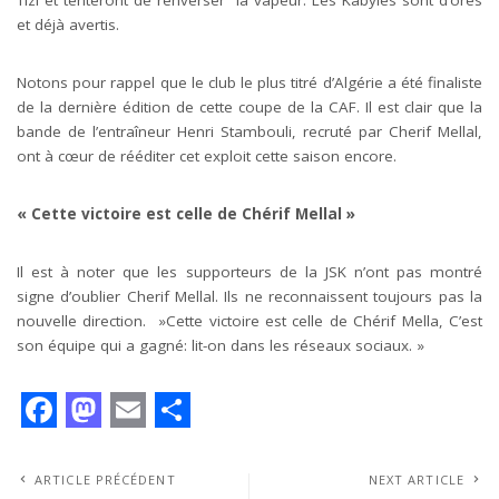
Tizi et tenteront de renverser la vapeur. Les Kabyles sont d’ores
et déjà avertis.
Notons pour rappel que le club le plus titré d’Algérie a été finaliste
de la dernière édition de cette coupe de la CAF. Il est clair que la
bande de l’entraîneur Henri Stambouli, recruté par Cherif Mellal,
ont à cœur de rééditer cet exploit cette saison encore.
« Cette victoire est celle de Chérif Mellal »
Il est à noter que les supporteurs de la JSK n’ont pas montré
signe d’oublier Cherif Mellal. Ils ne reconnaissent toujours pas la
nouvelle direction. »Cette victoire est celle de Chérif Mella, C’est
son équipe qui a gagné: lit-on dans les réseaux sociaux. »
F
M
E
S
a
a
m
h
ARTICLE PRÉCÉDENT
NEXT ARTICLE