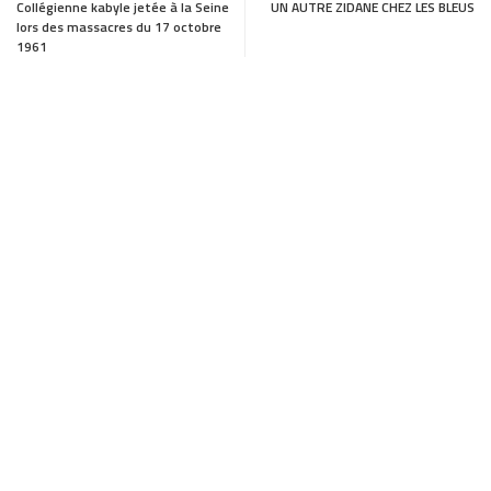
c
s
a
a
Collégienne kabyle jetée à la Seine
UN AUTRE ZIDANE CHEZ LES BLEUS
lors des massacres du 17 octobre
e
t
i
r
1961
b
o
l
e
o
d
o
o
k
n