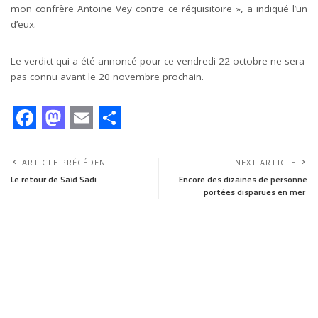
mon confrère Antoine Vey contre ce réquisitoire », a indiqué l’un
d’eux.
Le verdict qui a été annoncé pour ce vendredi 22 octobre ne sera
pas connu avant le 20 novembre prochain.
F
M
E
S
a
a
m
h
ARTICLE PRÉCÉDENT
NEXT ARTICLE
c
s
a
a
Le retour de Saïd Sadi
Encore des dizaines de personne
portées disparues en mer
e
t
i
r
b
o
l
e
o
d
o
o
k
n