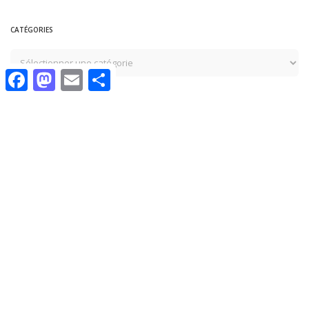
CATÉGORIES
Facebook
Mastodon
Email
Share
Vous pourriez également aimer
CULTURE
ÉDUCATION
HISTOIRE
IDENTITÉ
ÉCONOMIE
ÉCONOMIE
POLITIQUE
POLITIQUE
Qui a divisé les peuples de
Valeur du passeport