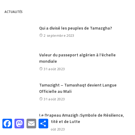
ACTUALITÉS
Qui a divisé les peuples de Tamazgha?
2 septembre 2023
Valeur du passeport algérien à l’échelle
mondiale
31 août 2023
Tamazight – Tamashaqt devient Langue
Officielle au Mali
31 août 2023
Le Drapeau Amazigh :Symbole de Résilience,
Facebook
Mastodon
Email
Share
d’Identité et de Lutte
30 août 2023