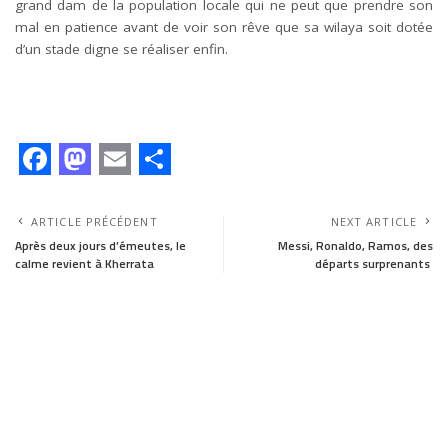
grand dam de la population locale qui ne peut que prendre son
mal en patience avant de voir son rêve que sa wilaya soit dotée
d’un stade digne se réaliser enfin.
F
M
E
S
a
a
m
h
ARTICLE PRÉCÉDENT
NEXT ARTICLE
c
s
a
a
Après deux jours d’émeutes, le
Messi, Ronaldo, Ramos, des
calme revient à Kherrata
départs surprenants
e
t
i
r
b
o
l
e
o
d
o
o
k
n