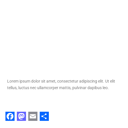
Lorem ipsum dolor sit amet, consectetur adipiscing elit. Ut elit
tellus, luctus nec ullamcorper mattis, pulvinar dapibus leo.
F
M
E
S