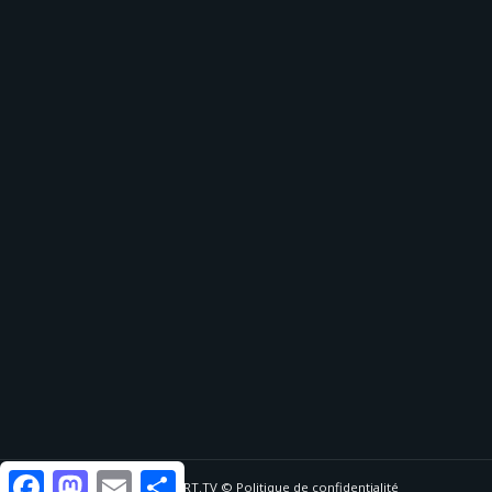
Facebook
Mastodon
Email
Share
© 2024 TADDART.TV ©
Politique de confidentialité