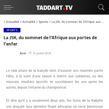
>
Actualité
>
Actualité
>
Sports
>
La JSK, du sommet de l’Afrique aux portes de l’enfer
SPORTS
La JSK, du sommet de l’Afrique aux portes de
l’enfer
Azel
12 juillet 2023
Le club phare de la Kabylie vient d’assurer son maintien parmi
l’élite, à la suite d’une saison à mettre aux oubliettes,
où
des
mauvais résultats sportifs se succédaient les uns après les
autres, depuis l’entame du championnat.
Et dire qu’il y a seulement deux ans, les lions de la Kabylie
ont disputé leur dernière finale africaine en terre béninoise