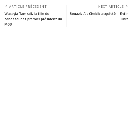
a
a
m
h
ARTICLE PRÉCÉDENT
NEXT ARTICLE
c
s
a
a
Wassyla Tamzali, la fille du
Bouaziz Ait Chebib acquitté – Enfin
fondateur et premier président du
libre
e
t
i
r
MOB
b
o
l
e
o
d
o
o
k
n